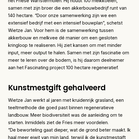
het Friese Warfstermolen. Hij houdt 100 melkkoeien,
samen met zijn broer die een akkerbouwbedrijf runt van
140 hectare. “Door onze samenwerking zijn we een
extensief bedrijf met een intensief bouwplan”, schetst
Wietze Jan. Voor hem is de samenwerking tussen
akkerbouw en melkvee dé manier om een gesloten
kringloop te realiseren. Hij ziet kansen om met minder
input, meer output te halen. Samen met zijn fascinatie om
meer te leren over de bodem, is hij daarom deelnemer
aan het Fascinating project 100 hectare regeneratief.
Kunstmestgift gehalveerd
Wietze Jan werkt al jaren met kruidenrijk grasland, een
teeltmethode die goed past binnen regeneratieve
landbouw. Meer biodiversiteit was de aanleiding om te
starten. Inmiddels ziet de Fries meer voordelen.
“De beworteling gaat dieper, wat de grond beter maakt. Ik
haal meer eiwit van mijn land, terwijl ik de kunstmestgift