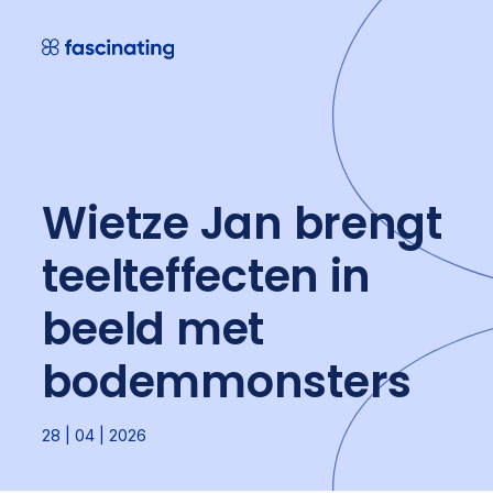
Skip
to
content
Wietze Jan brengt
teelteffecten in
beeld met
bodemmonsters
28 | 04 | 2026