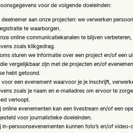
soonsgegevens voor de volgende doeleinden:
ls deelnemer aan onze projecten: we verwerken perso
egistratie te waarborgen.
nze online communicatiekanalen te blijven verbeteren
ens zoals klikgedrag.
soms sturen we informatie over een project en/of een u
ie vergelijkbaar zijn met de projecten en/of evenemen
sse hebt getoond.
voor een evenement waarvoor je je inschrijft, verwer
ens zoals je naam en e-mailadres om ervoor te zorge
ed verloopt.
j online evenementen kan een livestream en/of een op
steld voor journalistieke doeleinden.
ij in-persoonsevenementen kunnen foto’s en/of vide