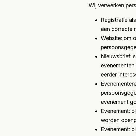
Wij verwerken per
Registratie a
een correcte r
Website: om o
persoonsgegev
Nieuwsbrief: 
evenementen d
eerder intere
Evenementen: 
persoonsgegev
evenement go
Evenement: bi
worden openge
Evenement: b