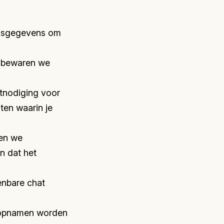
onsgegevens om
, bewaren we
itnodiging voor
ten waarin je
ken we
n dat het
enbare chat
o-opnamen worden