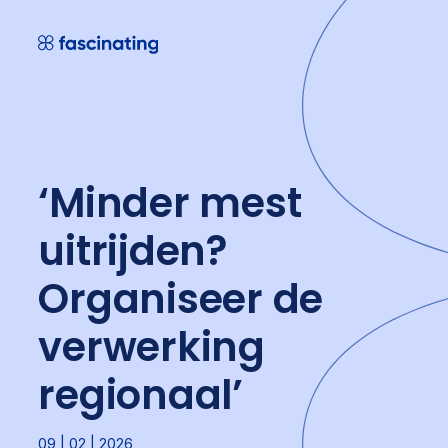
Skip
to
content
‘Minder mest
uitrijden?
Organiseer de
verwerking
regionaal’
09 | 02 | 2026