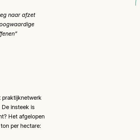
eg naar afzet
hoogwaardige
ffenen”
t praktijknetwerk
 De insteek is
ent? Het afgelopen
ton per hectare: