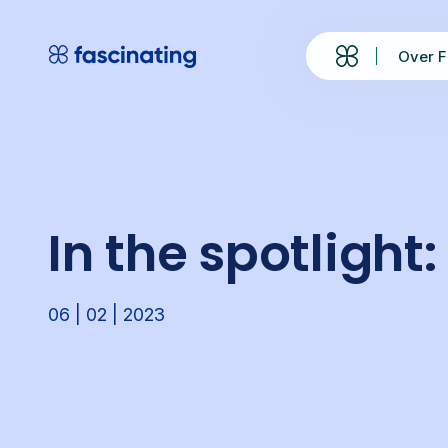
Skip
to
Over F
content
In the spotligh
06 | 02 | 2023