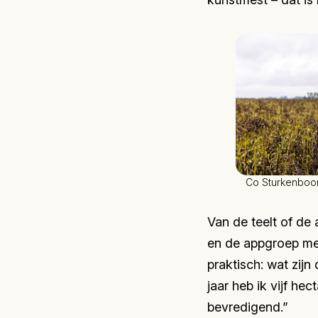
Co Sturkenbo
Van de teelt of de 
en de appgroep met
praktisch: wat zij
jaar heb ik vijf h
bevredigend.”