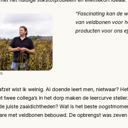
“Fascinating kan de w
van veldbonen voor 
producten voor ons e
om
afzet wist ik weinig. Al doende leert men, nietwaar? He
 twee collega’s in het dorp maken de leercurve steiler.
n de juiste zaaidichtheden? Wat is het beste oogstmom
ectare met veldbonen bebouwd. De opbrengst was zeven 