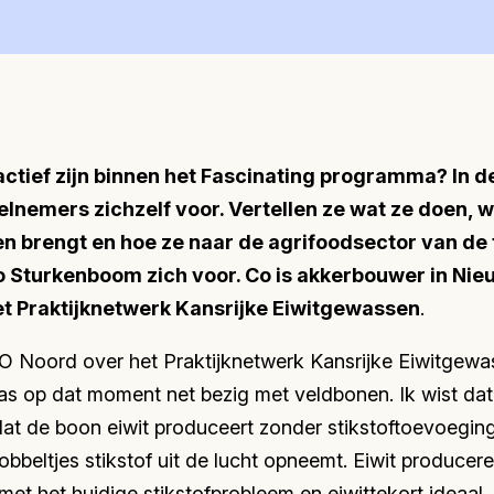
ctief zijn binnen het Fascinating programma? In de
elnemers zichzelf voor. Vertellen ze wat ze doen,
n brengt en hoe ze naar de agrifoodsector van de 
o Sturkenboom zich voor. Co is akkerbouwer in Nie
t Praktijknetwerk Kansrijke Eiwitgewassen
.
TO Noord over het Praktijknetwerk Kansrijke Eiwitgew
was op dat moment net bezig met veldbonen. Ik wist dat 
 dat de boon eiwit produceert zonder stikstoftoevoegin
nobbeltjes stikstof uit de lucht opneemt. Eiwit producer
met het huidige stikstofprobleem en eiwittekort ideaal.