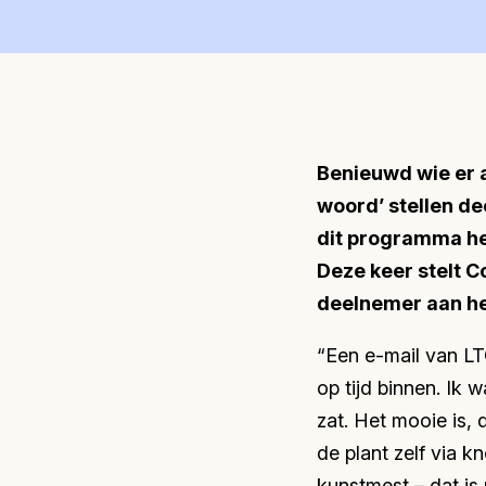
Benieuwd wie er a
woord’ stellen de
dit programma he
Deze keer stelt C
deelnemer aan he
“Een e-mail van L
op tijd binnen. Ik 
zat. Het mooie is,
de plant zelf via k
kunstmest – dat is 