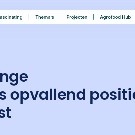
ascinating
Thema’s
Projecten
Agrofood Hub
onge
 opvallend positi
st