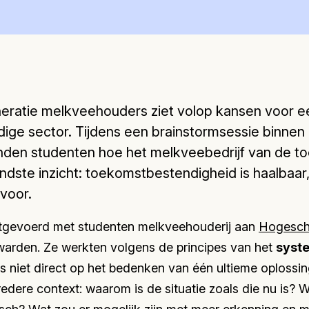
eratie melkveehouders ziet volop kansen voor e
ge sector. Tijdens een brainstormsessie binnen 
nden studenten hoe het melkveebedrijf van de to
endste inzicht: toekomstbestendigheid is haalbaar
voor.
uitgevoerd met studenten melkveehouderij aan
Hogescho
arden. Ze werkten volgens de principes van het
syst
us niet direct op het bedenken van één ultieme oplossi
edere context: waarom is de situatie zoals die nu is? 