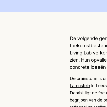
De volgende gen
toekomstbestendi
Living Lab verke
zien. Hun opvall
concrete ideeën 
De brainstorm is 
Larenstein
in Leeuw
Daarbij ligt de foc
begrijpen van de br