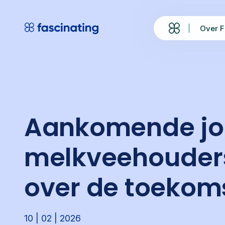
Skip
to
Over F
content
Aankomende j
melkveehouders
over de toekom
10 | 02 | 2026