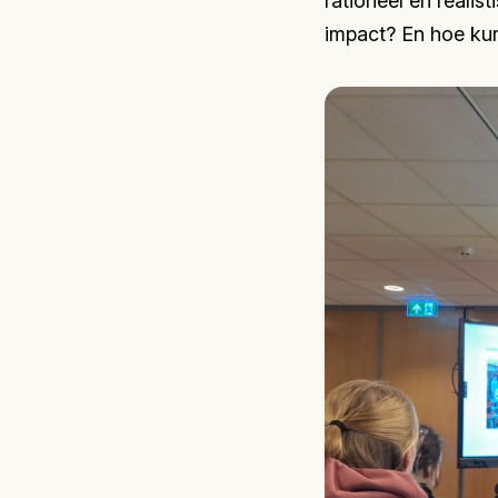
rationeel en reali
impact? En hoe ku