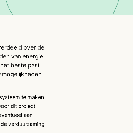
verdeeld over de
eden van energie.
 het beste past
gsmogelijkheden
r systeem te maken
or dit project
eventueel een
n de verduurzaming