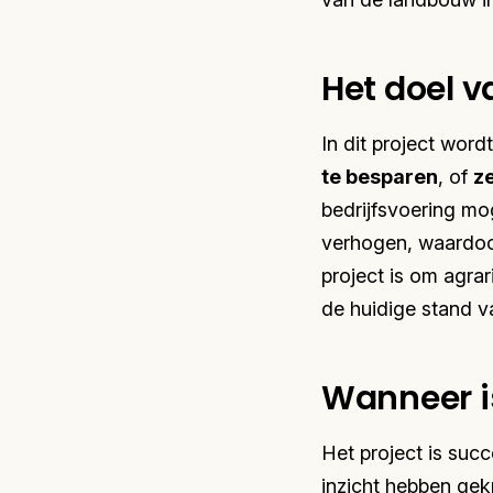
Het doel 
In dit project wor
te besparen
, of
ze
bedrijfsvoering mog
verhogen, waardoor
project is om agra
de huidige stand v
Wanneer is
Het project is suc
inzicht hebben gek