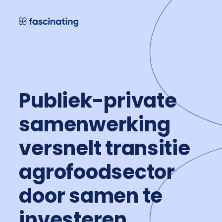
Skip
to
content
Publiek-private
samenwerking
versnelt transitie
agrofoodsector
door samen te
investeren