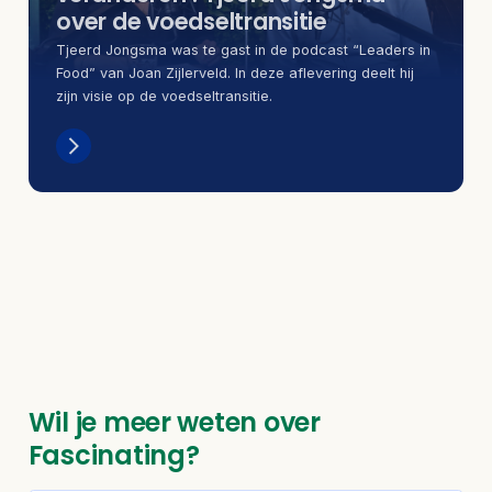
over de voedseltransitie
Tjeerd Jongsma was te gast in de podcast “Leaders in
Food” van Joan Zijlerveld. In deze aflevering deelt hij
zijn visie op de voedseltransitie.
Wil je meer weten over
Fascinating?